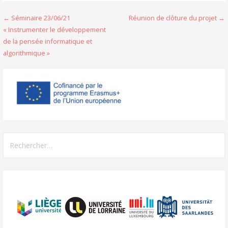
Navigation
← Séminaire 23/06/21
Réunion de clôture du projet →
« Instrumenter le développement
de
de la pensée informatique et
l’article
algorithmique »
Rechercher :