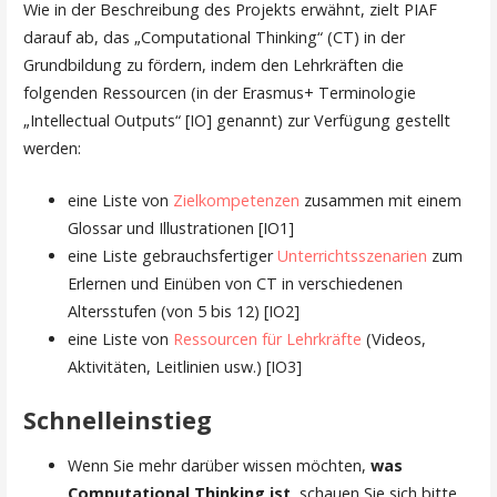
Wie in der Beschreibung des Projekts erwähnt, zielt PIAF
darauf ab, das „Computational Thinking“ (CT) in der
Grundbildung zu fördern, indem den Lehrkräften die
folgenden Ressourcen (in der Erasmus+ Terminologie
„Intellectual Outputs“ [IO] genannt) zur Verfügung gestellt
werden:
eine Liste von
Zielkompetenzen
zusammen mit einem
Glossar und Illustrationen [IO1]
eine Liste gebrauchsfertiger
Unterrichtsszenarien
zum
Erlernen und Einüben von CT in verschiedenen
Altersstufen (von 5 bis 12) [IO2]
eine Liste von
Ressourcen für Lehrkräfte
(Videos,
Aktivitäten, Leitlinien usw.) [IO3]
Schnelleinstieg
Wenn Sie mehr darüber wissen möchten,
was
Computational Thinking ist
, schauen Sie sich bitte