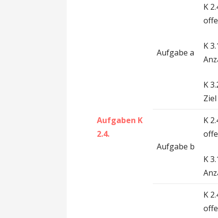
K 2
off
K 3
Aufgabe a
Anz
K 3
Ziel
Aufgaben K
K 2
2.4.
off
Aufgabe b
K 3
Anz
K 2
off