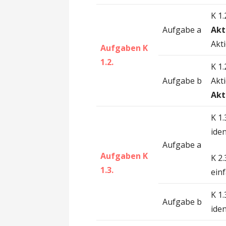
K 1
Aufgabe a
Akt
Akt
Aufgaben K
1.2.
K 1
Aufgabe b
Akti
Akt
K 1
iden
Aufgabe a
Aufgaben K
K 2
1.3.
ein
K 1
Aufgabe b
iden