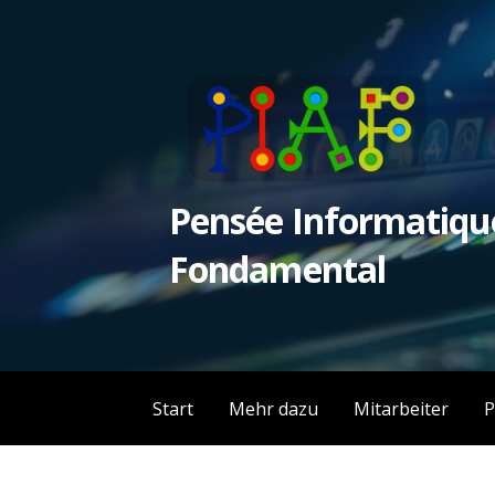
Zum
Inhalt
springen
Pensée Informatiqu
Fondamental
Start
Mehr dazu
Mitarbeiter
P