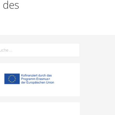
 des
che
h: